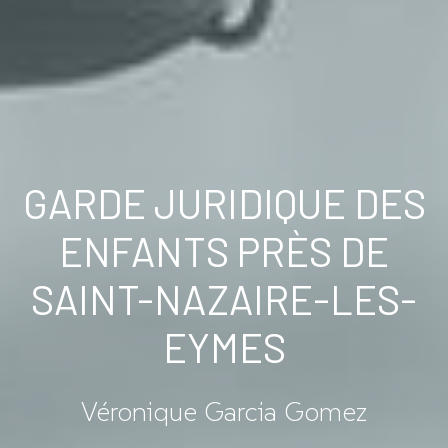
GARDE JURIDIQUE DES
ENFANTS PRÈS DE
SAINT-NAZAIRE-LES-
EYMES
Véronique Garcia Gomez